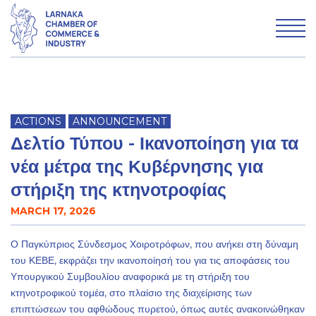
WHO WE ARE
ACTIONS
ANNOUNCEMENT
WHAT WE DO
Δελτίο Τύπου - Ικανοποίηση για τα
MEMBERSHIP
νέα μέτρα της Κυβέρνησης για
στήριξη της κτηνοτροφίας
MARCH 17, 2026
Advertise with LCCI
Ο Παγκύπριος Σύνδεσμος Χοιροτρόφων, που ανήκει στη δύναμη
Why Larnaka
του ΚΕΒΕ, εκφράζει την ικανοποίησή του για τις αποφάσεις του
Υπουργικού Συμβουλίου αναφορικά με τη στήριξη του
News & Articles
κτηνοτροφικού τομέα, στο πλαίσιο της διαχείρισης των
επιπτώσεων του αφθώδους πυρετού, όπως αυτές ανακοινώθηκαν
Contact us