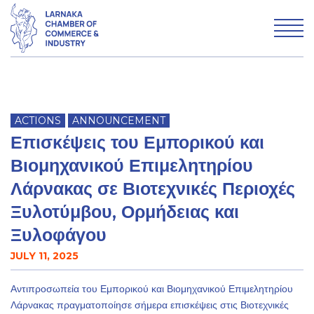
WHO WE ARE
ACTIONS
ANNOUNCEMENT
WHAT WE DO
Επισκέψεις του Εμπορικού και
MEMBERSHIP
Βιομηχανικού Επιμελητηρίου
Λάρνακας σε Βιοτεχνικές Περιοχές
Ξυλοτύμβου, Ορμήδειας και
Advertise with LCCI
Ξυλοφάγου
Why Larnaka
JULY 11, 2025
News & Articles
Αντιπροσωπεία του Εμπορικού και Βιομηχανικού Επιμελητηρίου
Λάρνακας πραγματοποίησε σήμερα επισκέψεις στις Βιοτεχνικές
Contact us