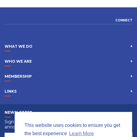
CONNECT
WHAT WE DO
WHO WE ARE
MEMBERSHIP
LINKS
NEWSLETTER
Sign up to receive information, events and special
This website uses cookies to ensure you get
announcements.
the best experience
Learn More